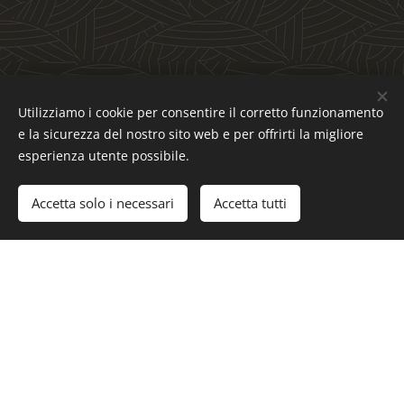
Utilizziamo i cookie per consentire il corretto funzionamento
Servizi
e la sicurezza del nostro sito web e per offrirti la migliore
esperienza utente possibile.
Accetta solo i necessari
Accetta tutti
Inizia
Crea il tuo sito web gratis!
Benvenuti nel servizio TAXI Montichiari
e paesi limitrofi, la soluzione ideale per
i vostri spostamenti in tutta comodità e
sicurezza. Siamo un'azienda
professionale e affidabile, con anni di